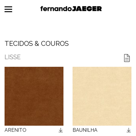
TECIDOS & COUROS
MADEIRAS
TECIDOS & COUROS
METAIS
LISSE
MÁRMORES
ESPAGUETES
FORMICAS®
CORDAS NÁUTICAS
ARENITO
BAUNILHA