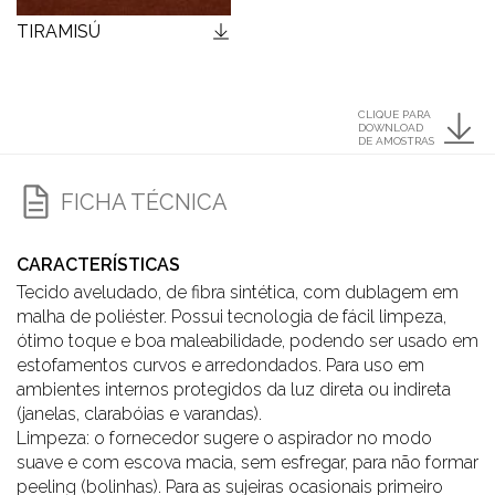
TIRAMISÚ
CLIQUE PARA
DOWNLOAD
DE AMOSTRAS
FICHA TÉCNICA
CARACTERÍSTICAS
Tecido aveludado, de fibra sintética, com dublagem em
malha de poliéster. Possui tecnologia de fácil limpeza,
ótimo toque e boa maleabilidade, podendo ser usado em
estofamentos curvos e arredondados. Para uso em
ambientes internos protegidos da luz direta ou indireta
(janelas, clarabóias e varandas).
Limpeza: o fornecedor sugere o aspirador no modo
suave e com escova macia, sem esfregar, para não formar
peeling (bolinhas). Para as sujeiras ocasionais primeiro