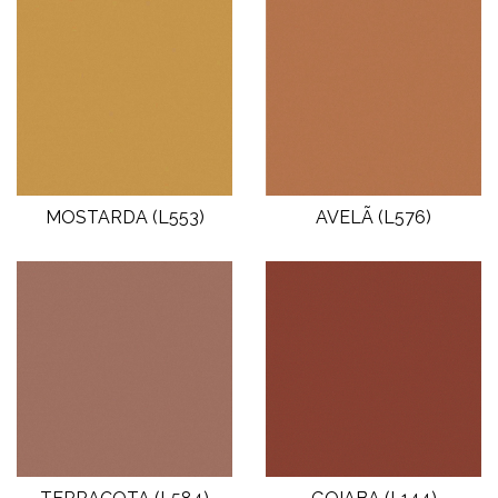
Roxo
Resistentes à água
Rosa
Resistentes ao sol
Verde
Vermelho
MOSTARDA (L553)
AVELÃ (L576)