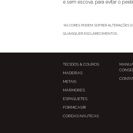
e sem escova, para evitar o peeli
*AS CORES PODEM SOFRER ALTERAÇÕES D
QUAISQUER ESCLARECIMENTOS.
TECIDOS & COUROS
MANUA
CONSE
MADEIRAS
CONTA
METAIS
MÁRMORES
ESPAGUETES
FORMICAS®
CORDAS NÁUTICAS