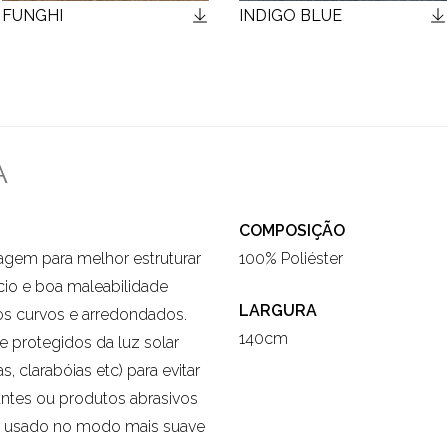
FUNGHI
INDIGO BLUE
A
COMPOSIÇÃO
agem para melhor estruturar
100% Poliéster
cio e boa maleabilidade
LARGURA
s curvos e arredondados.
140cm
e protegidos da luz solar
as, clarabóias etc) para evitar
antes ou produtos abrasivos
er usado no modo mais suave