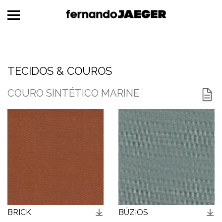
TECIDOS & COUROS
MADEIRAS
TECIDOS & COUROS
METAIS
COURO SINTÉTICO MARINE
MÁRMORES
ESPAGUETES
FORMICAS®
CORDAS NÁUTICAS
BRICK
BÚZIOS