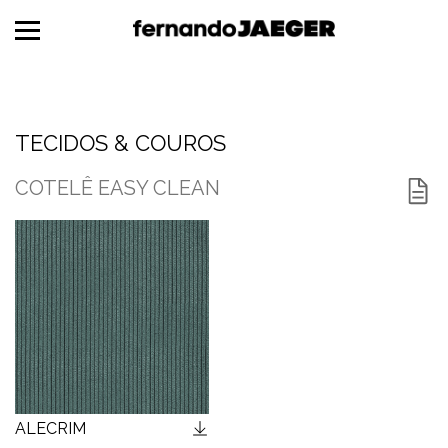
TECIDOS & COUROS
MADEIRAS
TECIDOS & COUROS
METAIS
COTELÊ EASY CLEAN
MÁRMORES
ESPAGUETES
FORMICAS®
CORDAS NÁUTICAS
ALECRIM